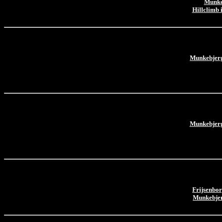
Munke
Hillclimb 
Munkebjerg
Munkebjerg
Frijsenbor
Munkebjer