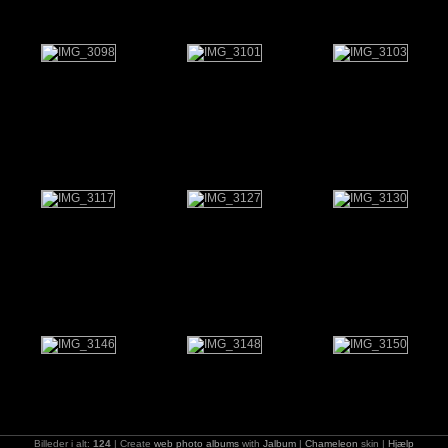
Billeder i alt:
124
| Create
web photo albums
with
Jalbum
|
Chameleon
skin |
Hjælp