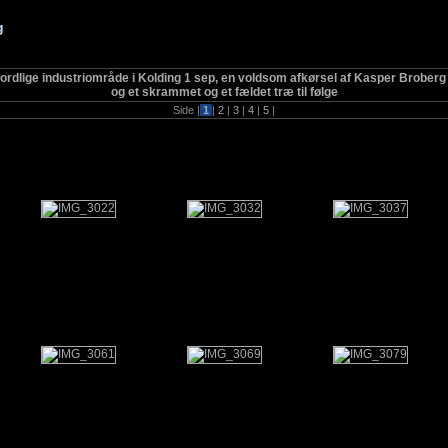
g
nordlige industriområde i Kolding 1 sep, en voldsom afkørsel af Kasper Broberg
og et skrammet og et fældet træ til følge
Side |
1
|
2
|
3
|
4
|
5
|