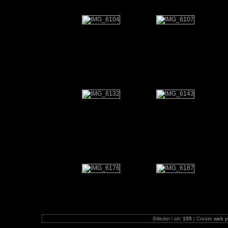
Billeder i alt:
155
| Create
web p