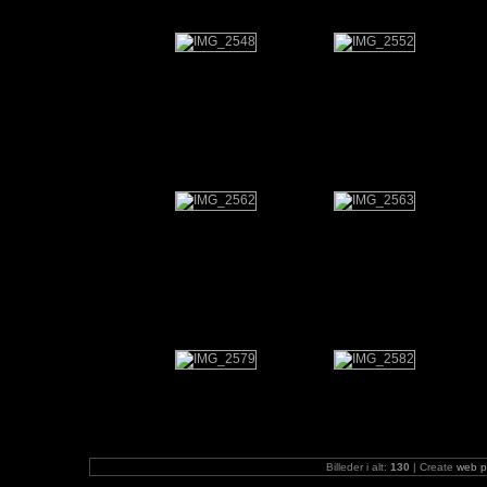
Billeder i alt:
130
| Create
web p