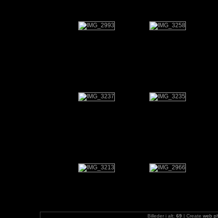
Billeder i alt:
69
| Create
web p