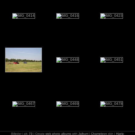
Billeder i alt:
73
| Create
web photo albums
with
Jalbum
|
Chameleon
skin |
Hjælp