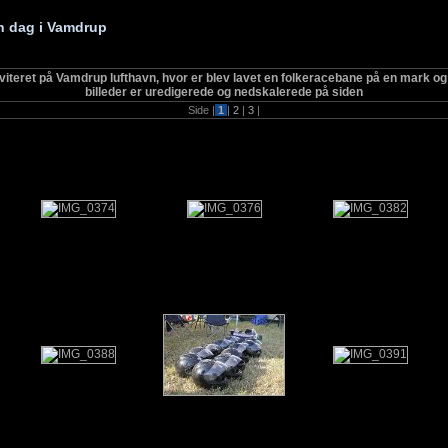
n dag i Vamdrup
viteret på Vamdrup lufthavn, hvor er blev lavet en folkeracebane på en mark og 
billeder er uredigerede og nedskalerede på siden
Side |
1
|
2
|
3
|