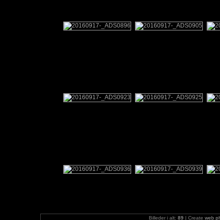
Billeder i alt:
89
| Create
web p