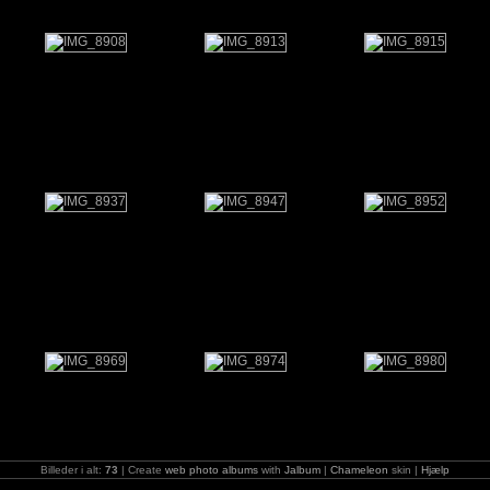
Billeder i alt:
73
| Create
web photo albums
with
Jalbum
|
Chameleon
skin |
Hjælp