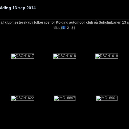
lding 13 sep 2014
g af klubmesterskab i folkerace for Kolding automobil club på Søholmbanen 13
Side |
1
|
2
|
3
|