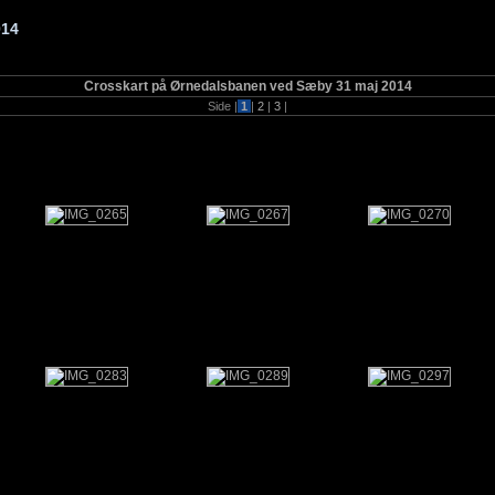
014
Crosskart på Ørnedalsbanen ved Sæby 31 maj 2014
Side |
1
|
2
|
3
|