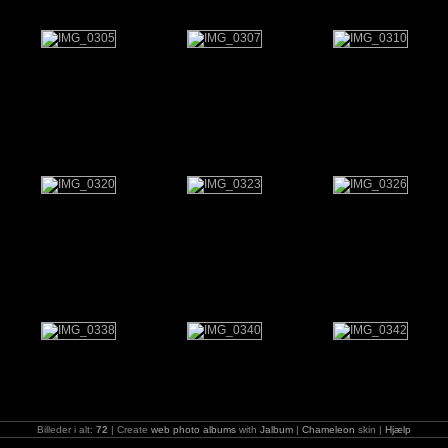
Billeder i alt:
72
| Create
web photo albums
with
Jalbum
|
Chameleon
skin |
Hjælp