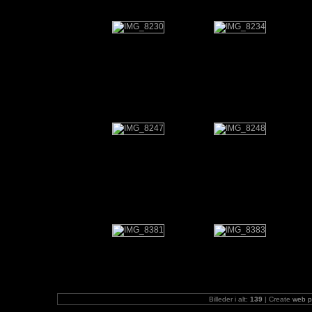
Billeder i alt:
139
| Create
web p