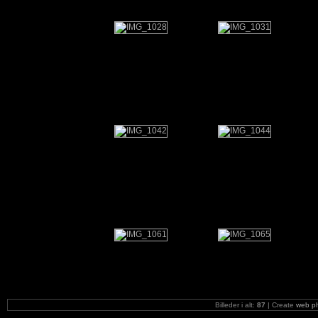
Billeder i alt:
87
| Create
web p